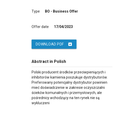
Type
BO - Business Offer
Offer date
17/04/2023
archive
DOWNLOAD PDF
Abstract in Polish
Polski producent środków przeciwpieniących i
inhibitorów kamienia poszukuje dystrybutorów.
Preferowany potencjalny dystrybutor powinien
mieć doświadczenie w zakresie oczyszczalni
ścieków komunalnych i przemysłowych, ale
pośrednicy wchodzący na ten rynek nie są
wykluczeni