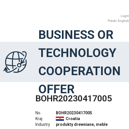
Login
Polski
English
BUSINESS OR
TECHNOLOGY
COOPERATION
OFFER
BOHR20230417005
No.
BOHR20230417005
Kraj
Croatia
Industry
produkty drewniane, meble