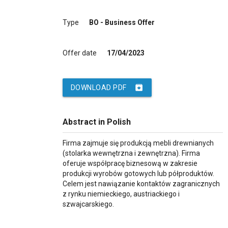
Type
BO - Business Offer
Offer date
17/04/2023
archive
DOWNLOAD PDF
Abstract in Polish
Firma zajmuje się produkcją mebli drewnianych
(stolarka wewnętrzna i zewnętrzna). Firma
oferuje współpracę biznesową w zakresie
produkcji wyrobów gotowych lub półproduktów.
Celem jest nawiązanie kontaktów zagranicznych
z rynku niemieckiego, austriackiego i
szwajcarskiego.