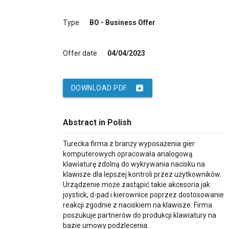
Type
BO - Business Offer
Offer date
04/04/2023
archive
DOWNLOAD PDF
Abstract in Polish
Turecka firma z branży wyposażenia gier
komputerowych opracowała analogową
klawiaturę zdolną do wykrywania nacisku na
klawisze dla lepszej kontroli przez użytkowników.
Urządzenie może zastąpić takie akcesoria jak
joystick, d-pad i kierownice poprzez dostosowanie
reakcji zgodnie z naciskiem na klawisze. Firma
poszukuje partnerów do produkcji klawiatury na
bazie umowy podzlecenia.