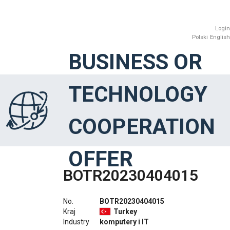
Login
Polski
English
BUSINESS OR
TECHNOLOGY
COOPERATION
OFFER
BOTR20230404015
No.
BOTR20230404015
Kraj
Turkey
Industry
komputery i IT