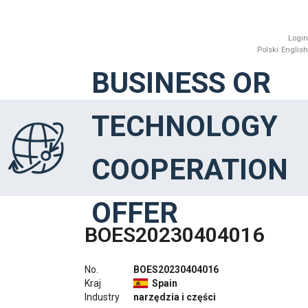
Login
Polski
English
BUSINESS OR
TECHNOLOGY
COOPERATION
OFFER
BOES20230404016
No.
BOES20230404016
Kraj
Spain
Industry
narzędzia i części