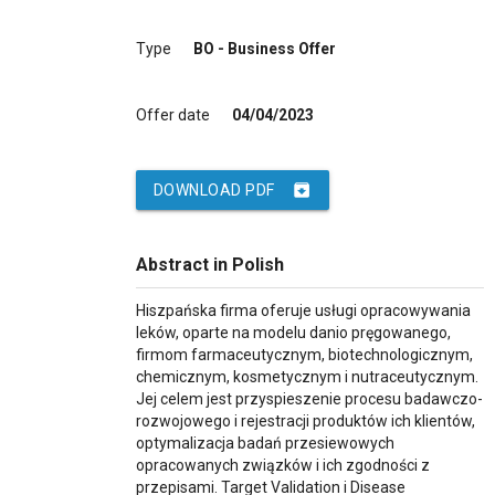
Type
BO - Business Offer
Offer date
04/04/2023
archive
DOWNLOAD PDF
Abstract in Polish
Hiszpańska firma oferuje usługi opracowywania
leków, oparte na modelu danio pręgowanego,
firmom farmaceutycznym, biotechnologicznym,
chemicznym, kosmetycznym i nutraceutycznym.
Jej celem jest przyspieszenie procesu badawczo-
rozwojowego i rejestracji produktów ich klientów,
optymalizacja badań przesiewowych
opracowanych związków i ich zgodności z
przepisami. Target Validation i Disease