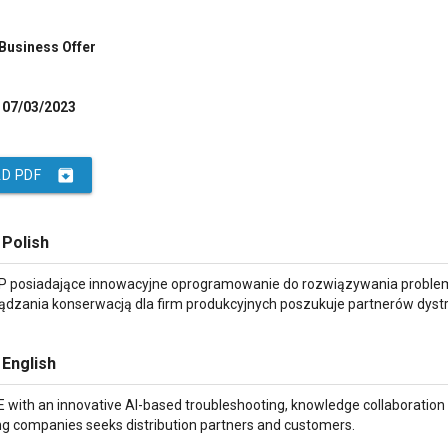
 Business Offer
07/03/2023
archive
D PDF
 Polish
ŚP posiadające innowacyjne oprogramowanie do rozwiązywania problemó
ądzania konserwacją dla firm produkcyjnych poszukuje partnerów dystry
 English
ME with an innovative AI-based troubleshooting, knowledge collaborat
g companies seeks distribution partners and customers.