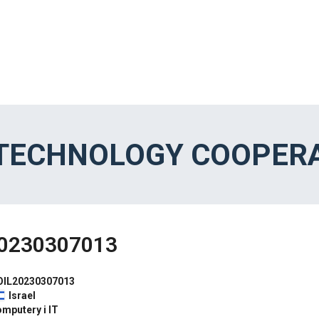
 TECHNOLOGY COOPERA
0230307013
OIL20230307013
Israel
mputery i IT