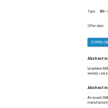
Type
BO -
Offer date
DOWNLOA
Abstract in
Izraelskie M
wiedzy i zarz
Abstract in
An Israeli S
manufacturin