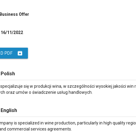
 Business Offer
16/11/2022
archive
D PDF
 Polish
specjalizuje się w produkcji wina, w szczególności wysokiej jakości w
ych oraz umów o świadczenie usług handlowych.
 English
ompany is specialized in wine production, particularly in high quality reg
nd commercial services agreements.