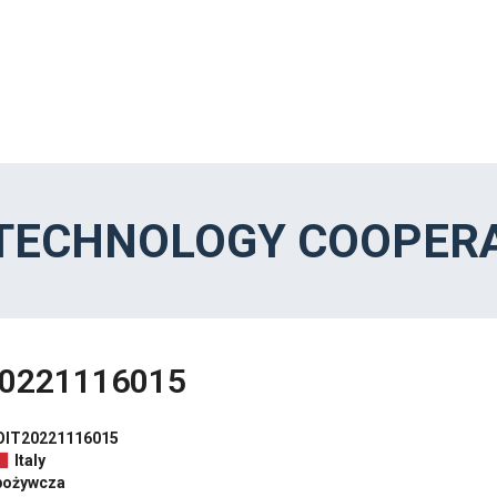
 TECHNOLOGY COOPERA
0221116015
OIT20221116015
Italy
pożywcza