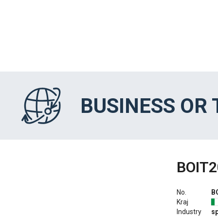
BUSINESS OR
BOIT2
No.
B
Kraj
Industry
s