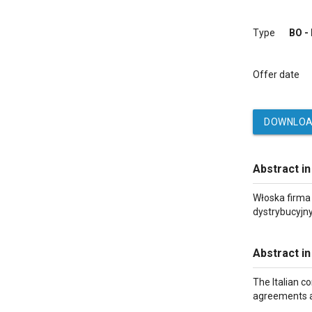
Type
BO -
Offer date
DOWNLOA
Abstract in
Włoska firma 
dystrybucyjn
Abstract in
The Italian c
agreements a