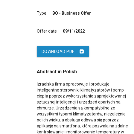
Type
BO - Business Offer
Offer date
09/11/2022
archive
DOWNLOAD PDF
Abstract in Polish
Izraelska firma opracowuje i produkuje
inteligentne sterowniki klimatyzatorów i pomp
ciepła poprzez wykorzystanie zaprojektowanej
sztucznej inteligencji i urządzeń opartych na
chmurze. Urządzenia są kompatybilne ze
wszystkimi typami klimatyzatorów, niezależnie
od ich wieku, a obsługa odbywa się poprzez
aplikację na smartfona, która pozwala na zdalne
kontrolowanie i monitorowanie temperatury w