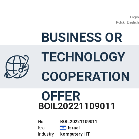
Login
Polski
English
BUSINESS OR
TECHNOLOGY
COOPERATION
OFFER
BOIL20221109011
No.
BOIL20221109011
Kraj
Israel
Industry
komputery i IT