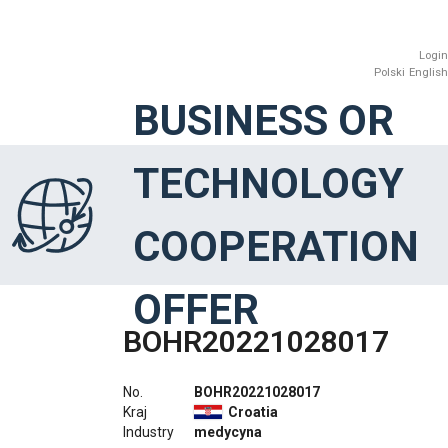
Login
Polski
English
BUSINESS OR
TECHNOLOGY
COOPERATION
OFFER
BOHR20221028017
No.
BOHR20221028017
Kraj
Croatia
Industry
medycyna