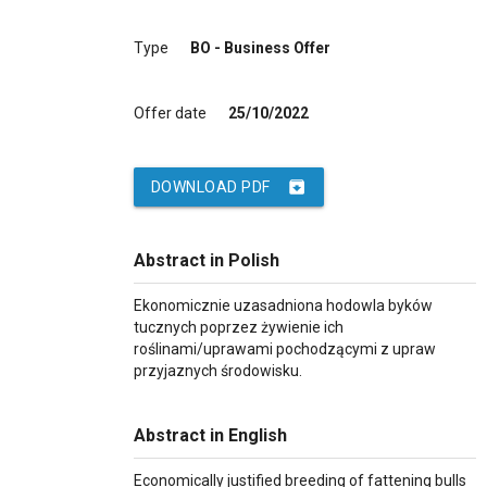
Type
BO - Business Offer
Offer date
25/10/2022
archive
DOWNLOAD PDF
Abstract in Polish
Ekonomicznie uzasadniona hodowla byków
tucznych poprzez żywienie ich
roślinami/uprawami pochodzącymi z upraw
przyjaznych środowisku.
Abstract in English
Economically justified breeding of fattening bulls