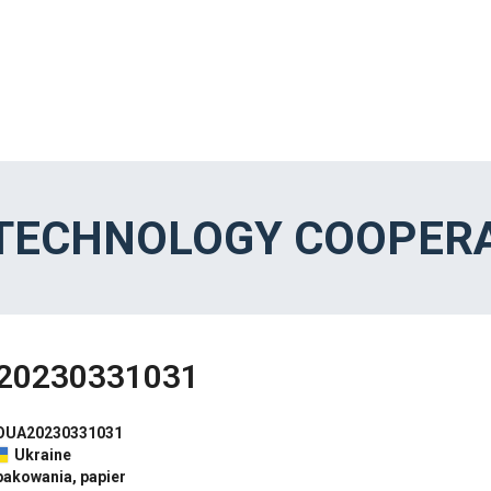
 TECHNOLOGY COOPERA
20230331031
OUA20230331031
Ukraine
pakowania, papier