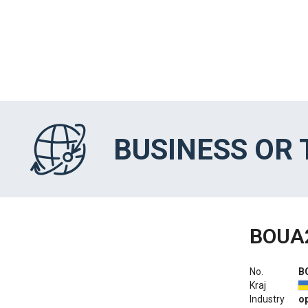
BUSINESS OR
BOUA
No.
B
Kraj
Industry
o