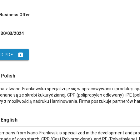
 Business Offer
30/03/2024
archive
D PDF
 Polish
rma z Iwano-Frankowska specjalizuje się w opracowywaniu i produkcji 
nane są ze skrobi kukurydzianej, CPP (polipropylen odlewany) i PE (po
 z możliwością nadruku i laminowania. Firma poszukuje partnerów h
 English
ompany from Ivano-Frankivsk is specialized in the development and pro
made of corn starch, CPP (Cast Polypropylene), and PE (Polyethylene). I