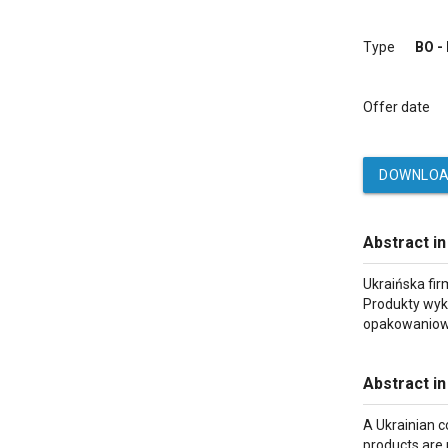
Type
BO -
Offer date
DOWNLOA
Abstract in
Ukraińska fi
Produkty wyko
opakowaniowy
Abstract in
A Ukrainian c
products are 