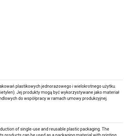
opakowań plastikowych jednorazowego i wielokrotnego użytku.
lietylen). Jej produkty mogą być wykorzystywane jako materiał
andlowych do współpracy w ramach umowy produkcyjnej.
duction of single-use and reusable plastic packaging. The
ts products can be used as a packaging material with printing