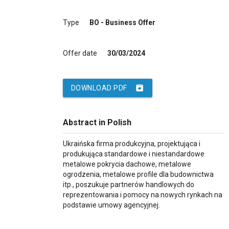
Type
BO - Business Offer
Offer date
30/03/2024
archive
DOWNLOAD PDF
Abstract in Polish
Ukraińska firma produkcyjna, projektująca i
produkująca standardowe i niestandardowe
metalowe pokrycia dachowe, metalowe
ogrodzenia, metalowe profile dla budownictwa
itp., poszukuje partnerów handlowych do
reprezentowania i pomocy na nowych rynkach na
podstawie umowy agencyjnej.