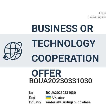
Login
Polski
English
BUSINESS OR
TECHNOLOGY
COOPERATION
OFFER
BOUA20230331030
No.
BOUA20230331030
Kraj
Ukraine
Industry
materiały i usługi budowlane