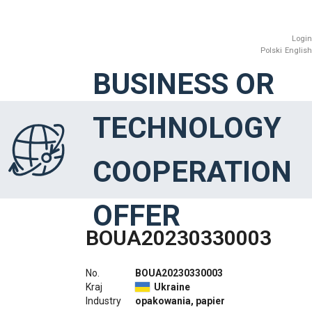
Login
Polski
English
BUSINESS OR
TECHNOLOGY
COOPERATION
OFFER
BOUA20230330003
No.
BOUA20230330003
Kraj
Ukraine
Industry
opakowania, papier