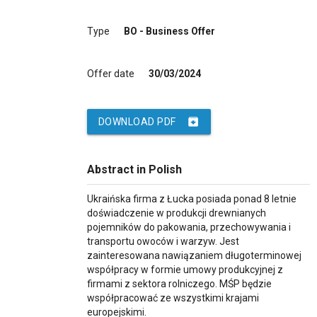
Type
BO - Business Offer
Offer date
30/03/2024
archive
DOWNLOAD PDF
Abstract in Polish
Ukraińska firma z Łucka posiada ponad 8 letnie
doświadczenie w produkcji drewnianych
pojemników do pakowania, przechowywania i
transportu owoców i warzyw. Jest
zainteresowana nawiązaniem długoterminowej
współpracy w formie umowy produkcyjnej z
firmami z sektora rolniczego. MŚP będzie
współpracować ze wszystkimi krajami
europejskimi.