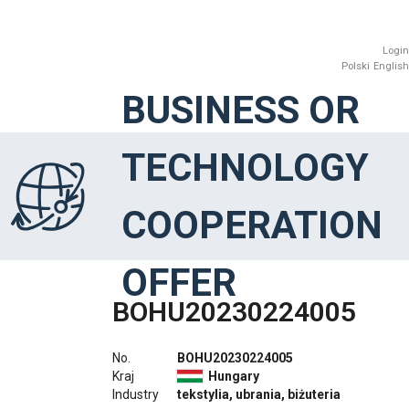
Login
Polski
English
BUSINESS OR
TECHNOLOGY
COOPERATION
OFFER
BOHU20230224005
No.
BOHU20230224005
Kraj
Hungary
Industry
tekstylia, ubrania, biżuteria