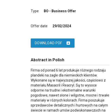
Type
BO - Business Offer
Offer date
29/02/2024
archive
DOWNLOAD PDF
Abstract in Polish
Firma od ponad 6 lat produkuje różnego rodzaju
plandeki na żagle dla niemieckich klientów.
Wykonane są w najwyższej jakości, częściowo z
materiału Masacril i Reacryl. Są to wysoce
odporne na trudne i ekstremalne warunki
pogodowe, nawet słone i wilgotne, mocne i trwałe
materiały w różnych kolorach. Firma poszukuje
sprzedawców detalicznych i hurtowych na całym
świecie w ramach umów podwykonawczych na